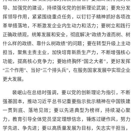
导、加强党的建设，持续强化党的创新理论武装；要充分发
挥领导作用，紧紧围绕重点任务，以钉钉子精神抓好各项改
革举措落地，不断激发企业内生动力和活力；要树立和践行
正确政绩观，统筹发展和安全，彻底解决“政绩为谁而树、树
什么样的政绩、靠什么树政绩”的问题；要在转型升级上主动
担当，聚焦主责主业，加快培育新质生产力，不断增强核心
功能，提高核心竞争力；要始终胸怀“国之大者”，更好发挥
“三个作用”、当好“三个排头兵”，在服务国家发展中实现企业
更大发展。
裴岷山在总结时强调，要以党的创新理论为指引，不断
强基固本，推动习近平总书记重要指示批示精神在中国铁建
一贯到底、落地见效；要以先进典型为榜样，持续凝心聚
力，教育引导全体党员坚定理想信念，锤炼过硬作风，努力
学先进、争先进；要以高质量发展为目标，矢志实干担当，