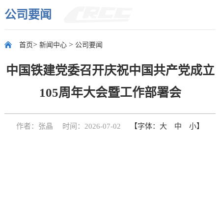
公司要闻
>
>
首页
新闻中心
公司要闻
中国铁建党委召开庆祝中国共产党成立
105周年大会暨工作部署会
作者：张晶
时间：2026-07-02
【字体：
大
中
小
】