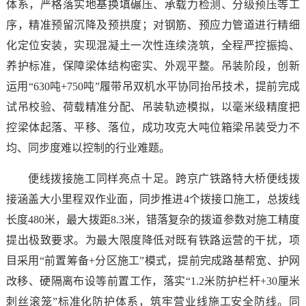
体系，严格落实地基换填碾压、承载力检测、分级预压等工
序，精准预留沉降及预拱度；对钢筋、预应力管道进行精细
化定位安装，实现混凝土一次性连续浇筑，全程严控振捣、
养护标准，保障梁体结构密实、外观平整。吊装阶段，创新
运用“630吨+750吨”履带吊双机水平协同抬吊技术，提前完成
试吊校验、荷载精准分配、吊装轨迹模拟，以毫米级精度把
控梁体起落、平移、落位，成功攻克大吨位箱梁吊装受力不
均、同步度难以控制的行业难题。
便线拨接施工同样亮点十足。跨京广铁路特大桥便线拨
接涵盖大小里程双作业面，同步推进4个拨接口施工，总拨线
长度480米，最大拨距8.3米，错落复杂的拨道参数对施工精度
提出极致要求。为最大限度降低对既有铁路运营的干扰，项
目采用“前置筹备+分区施工”模式，提前完成路基帮宽、护网
改移、硬隔离布设等前置工作，落实“1.2米防护栏杆+30厘米
刺丝滚笼
”标准化防护体系，筑牢营业线施工安全防线。同