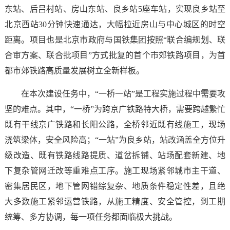
东站、后吕村站、房山东站、
良乡站
5座车站，实现良乡站至
北京西站30分钟快速通达，大幅拉近房山与中心城区的时空
距离。项目也是北京市政府与国铁集团按照“联合编规划、联
合审方案、联合批项目”方式批复的首个市郊铁路项目，为首
都市郊铁路高质量发展树立全新样板。
在本次建设任务中，“一桥一站”是工程实施过程中需要攻
坚的难点。其中，“一桥”为跨京广铁路特大桥，需要跨越繁忙
既有干线京广铁路和
长阳公路
，全桥邻近既有线施工，现场
浇筑梁体，安全风险高；“一站”为良乡站，站改涵盖全方位升
级改造、既有铁路线路提质、道岔拆铺、站场配套新建、地
下复杂管网迁改等重难点工序。施工现场紧邻城市主干道、
密集居民区，地下管网错综复杂、地质条件稳定性差，且绝
大
多数施工紧邻运营铁路，从施工精度、安全管控，到工期
统筹、多方协调，每一项任务都面临极大挑战。