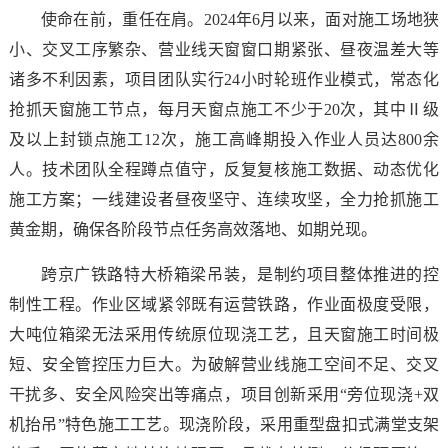
使命在前，重任在肩。2024年6月以来，面对施工场地狭
小、交叉工序繁杂、营业线天窗窗口期紧张、昼夜温差大等
诸多不利因素，项目团队实行24小时轮班作业模式，常态化
抢抓天窗施工节点，每月天窗点施工不少于20次，其中Ⅱ级
及以上封锁点施工12次，施工高峰期投入作业人员达800余
人。技术团队全程蹲点值守，反复复核施工数据、动态优化
施工方案；一线建设者昼夜坚守、连续攻坚，全力抢抓施工
黄金期，确保各阶段节点任务高效落地、如期兑现。
跨京广铁路特大桥箱梁吊装，是制约项目整体推进的控
制性工程。作业区域紧邻既有运营铁路，作业面极度受限，
大吨位箱梁无法采用传统原位现浇工艺，且天窗施工时间极
短、安全管控压力巨大。为破解营业线施工空间不足、交叉
干扰多、安全风险突出等痛点，项目创新采用“旁位现浇+双
机抬吊”特色施工工艺。现浇阶段，采用重型盘扣式满堂支架