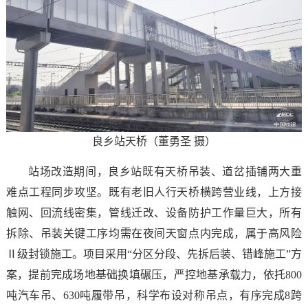
良乡站天桥（董勇圣 摄）
站场改造期间，良乡站既有天桥吊装、道岔插铺两大重
难点工程同步攻坚。既有老旧人行天桥横跨营业线，上方接
触网、回流线密集，管线迁改、设备防护工作量巨大，所有
拆除、吊装关键工序均需在夜间天窗点内完成，属于高风险
Ⅱ级封锁施工。项目采用“分区分段、先拆后装、错峰施工”方
案，提前完成场地基础换填碾压，严控地基承载力，依托800
吨汽车吊、630吨履带吊，科学布设对称吊点，有序完成8跨