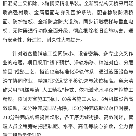
旧混凝土梁拆除、8跨钢梁精准吊装。全新钢结构天桥采用轻
质高强材质、金属屋面与穿孔围护系统，配备橡胶防滑桥
面、防护挡板、全新防腐防火设施，同步新增楼梯与垂直电
梯，无障碍通行功能全面升级，彻底根除老旧设施病害，通
行安全性、舒适性、耐久性大幅提升。
针对道岔插铺施工空间狭小、设备密集、多专业交叉作
业的难题，项目采用“线下预拼、滑轨横移、精准对位、分层
捣固”成熟工艺，搭设12道标准化滑轨体系，通过液压设备与
滑车协同作业，精准把控道岔平移轨迹与就位标高。道床清
砟采用“机械粗清+人工精找”模式，依托激光水平仪严控施工
精度。夜间天窗施工期间，60余名施工人员、6台机械设备高
效联动，60分钟完成旧岔拆除，150分钟完成新岔落位对接，
210分钟完成线路捣固整形，各工序无缝衔接、高效闭环，管
理人员全程旁站把控轨距、水平、高低等核心参数，全力保
障工程质量零缺陷。