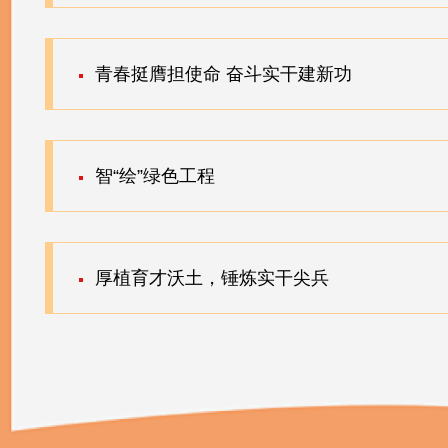
青春挺膺担使命 奋斗实干建新功
智“绘”绿色工程
厚植育才沃土，锤炼实干尖兵