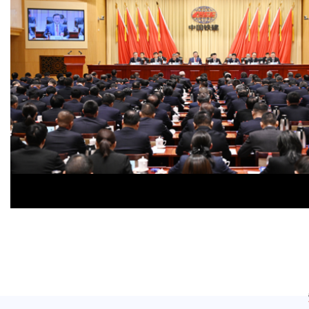
中国铁建召开2026年工作会暨四届一次职代会
中国铁建党委召开2026年党的建设工作会暨党风廉政...