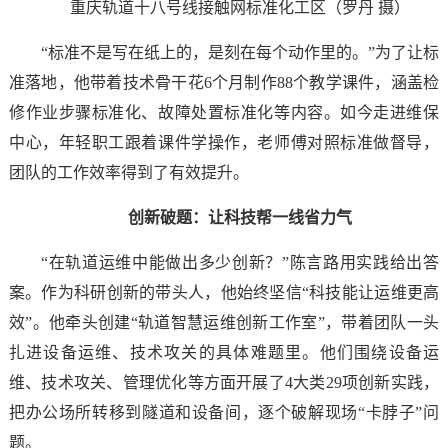
重庆轨道十八号线接触网标准化工区（罗丹 摄）
“标准不是写在纸上的，是刻在每个动作里的。”为了让标
准落地，他带着技术骨干花6个月制作88个教学课件，涵盖检
修作业步骤标准化、故障处置标准化等内容。如今走进维保
中心，年轻职工跟着课件学操作，老师傅对照标准做督导，
团队的工作效率得到了有效提升。
创新破题：让科技帮一线省力气
“在轨道运维中能做出多少创新？”陈言路用实践给出答
案。作为科研创新的带头人，他始终坚信“科技能让运维更高
效”。他牵头创建“轨道智慧运维创新工作室”，带着团队一头
扎进设备运维、技术攻关的具体难题里。他们围绕设备运
维、技术攻关、管理优化等方面开展了4大类29项创新实践，
把办公场所转移到隧道和设备间，逐个破解现场“卡脖子”问
题。