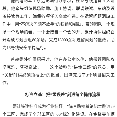
他的笔记本上永远记满待办事项，在18号线运营介入阶
段，他牵头组织现场踏勘、施工协调、联调联试、车站及设
备接管等工作，确保各项任务高效推进。在遗留问题消缺工
作中，用“不解决问题不放手”的狠劲和韧劲，带领团队一个现
场一个现场的看，一个会接着一个会的开，累计协调组织召
开消缺专题会近80余场，完成18000余项遗留问题的整改，助
力18号线安全平稳运行。
首轮委外维保招采时，他在办公室吃住，他带领团队攻
坚克难，昼夜奋战，——这个被称为“拼命三郎”的党员，用
“关键时候必须顶得上”的担当，圆满完成了3个项目招采工
作。
标准立基：把“零误差”刻进每个操作流程
“要让铁建标准成为行业标杆。”陈言路揣着笔记本跑遍29
个工区，完成了全部工区的“6S”标准化建设。在金鳌寺车辆