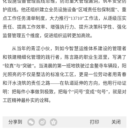
化设施设备管理底线思维，防范重大管理漏洞，筑牢安全防
护底线。他还组织建立全员设施设备“区域责任包保制度”、重
点工作任务清单制度，大力推行“13710”工作法，从逐级压实
责任、提高工作效率、增强执行力、提升决策科学性、强化
监督管理五个维度，促进组织运转更加高效。
从当年的青涩小伙，到如今智慧运维体系建设的管理者
和铁建精细化管理的践行者，陈言路的职业生涯里，写满了
“较真”与“突破”。当清晨的第一班地铁驶过金鳌寺车辆段，阳
光照亮的不仅是整洁的标准化工区，更是一位劳动者用青春
和汗水浇筑的责任之路——在轨道延伸的方向，他用行动证
明：把每件小事做到极致，把每个“问号”变成“句号”，就是对
工匠精神最朴实的诠释。
分享到
打印
关闭