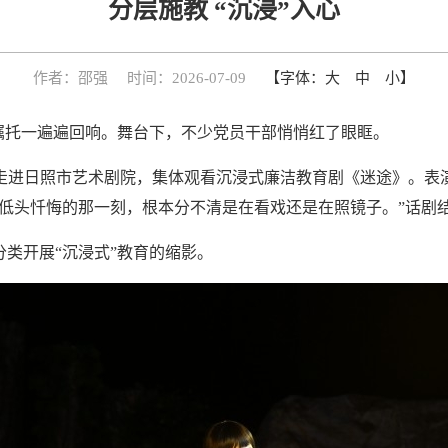
分层施教 “沉浸”入心
作者：邵强
时间：2026-07-09
【字体：
大
中
小
】
嘱托一遍遍回响。舞台下，不少党员干部悄悄红了眼眶。
部走进日照市艺术剧院，集体观看沉浸式廉洁教育剧《迷途》。表
边低头忏悔的那一刻，根本分不清是在看戏还是在照镜子。”话剧
类开展“沉浸式”教育的缩影。