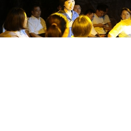
党员干部观看沉浸式廉洁教育剧《迷途》（邵强 摄）
同、标准各异，教育形式自然也不能千篇一律。树立和践行正确
地的红色教育基地、警示教育场馆、历史文化场馆等教学点，分
类的沉浸式教育体系。
司党委突出“思想寻根”，组织中心组成员赴潍坊王尽美革命事迹
产阶级和全人类的解放奋斗到底’，王尽美同志病榻口述的遗嘱
“里子”、重短期进度轻长远质量的倾向？一场思想深处的“对标”