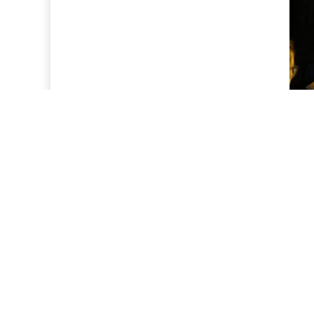
领导干部、普通党员、职工群众所处的岗位不
果摆在首要位置，全面梳理驻地周边及各项目所在
验深入”的标准统筹规划开展活动，构建起分层分
“关键少数”重在“悟”。针对领导干部，该公
办学习教育读书班。“‘全体同志要好好工作，为无
照现场所学反躬自省，工作中是否存在重“面子”轻