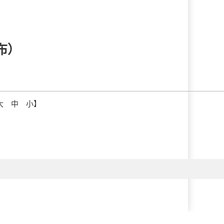
布）
大
中
小
】