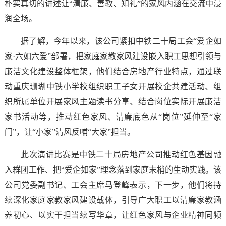
朴实真切的讲述让“清廉、善教、知礼”的家风内涵在交流中浸
润全场。
据了解，今年以来，该公司紧扣中铁二十局工会“爱企如
家·六如六爱”部署，把家庭家教家风建设嵌入职工思想引领与
廉洁文化建设整体框架，他们结合房地产行业特点，通过联
动重庆珊瑚中铁小学校组织职工子女开展校企共建活动、组
织所属单位开展家风主题读书分享、结合岗位实际开展廉洁
家书活动等，推动红色家风、清廉底色从“岗位”延伸至“家
门”，让“小家”清风反哺“大家”担当。
此次演讲比赛是中铁二十局房地产公司推动红色基因融
入群团工作、把“爱企如家”理念落到家庭末梢的生动实践。该
公司党委副书记、工会主席马登峰表示，下一步，他们将持
续深化家庭家教家风建设载体，引导广大职工以清廉家教涵
养初心、以实干担当续写华章，让红色家风与企业精神同频