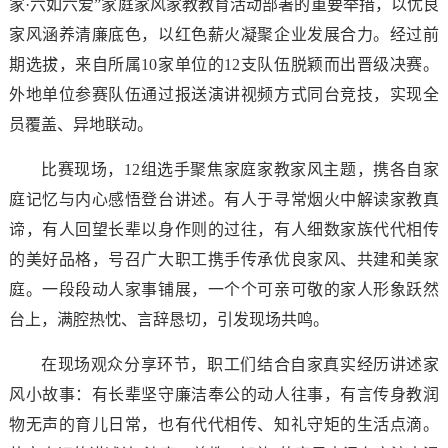
家·六如六爱”家庭家风家教教育活动部署的重要举措，以优良
家风涵养清廉底色，以红色薪火凝聚企业发展合力。经过前
期选拔，来自所属10家单位的12支队伍脱颖而出晋级决赛。
外地单位参赛队伍通过报送演讲视频方式同台竞技，实现全
员覆盖、异地联动。
比赛现场，12组选手聚焦家庭家教家风主题，携各自家
庭记忆与内心感悟登台讲述。有人于寻常烟火中解读家教真
谛，有人回望长辈以身作则的过往，有人细数家族代代相传
的美好品格，号召广大职工携手传承优良家风、共建和美家
庭。一段段动人家事铺展，一个个可亲可敬的家人形象跃然
台上，满腔热忱、言辞恳切，引发现场共鸣。
在现场观众分享环节，职工们结合自家真实经历讲述家
风小故事：有长辈坚守廉洁奉公的动人往事，有言传身教润
物无声的育儿日常，也有代代相传、知礼守矩的生活点滴。