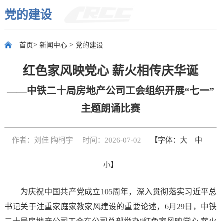
党的建设
>
>
首页
新闻中心
党的建设
红色家风映党心 薪火相传庆华诞
——中铁二十局房地产公司工会组织开展“七一”
主题朗诵比赛
作者：刘佳 陶柯宇
时间：2026-07-02
【字体：
大
中
小
】
为庆祝中国共产党成立105周年，深入贯彻落实习近平总
书记关于注重家庭家教家风建设的重要论述，6月29日，中铁